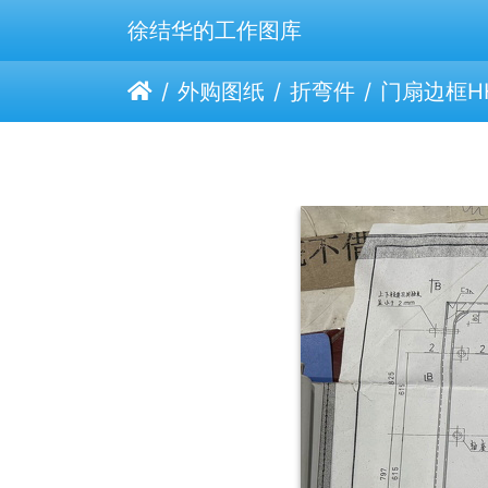
徐结华的工作图库
外购图纸
折弯件
门扇边框HH